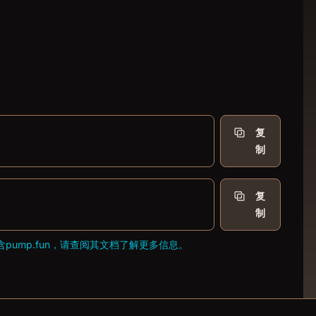
复
制
复
制
pump.fun，请查阅其
文档
了解更多信息。